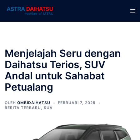
Langsung
ke
Men
isi
tog
Menjelajah Seru dengan
Daihatsu Terios, SUV
Andal untuk Sahabat
Petualang
OLEH
OMBIDAIHATSU
FEBRUARI 7, 2025
BERITA TERBARU
,
SUV