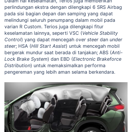
Dalam hal keselamatan, Terios juga memberikan
perlindungan ekstra dengan dilengkapi 6 SRS Airbag
pada sisi bagian depan dan samping yang dapat
melindungi seluruh penumpang dalam mobil pada
varian R Custom. Terios juga dilengkapi fitur
keselamatan lainnya, seperti VSC (
Vehicle Stability
Control
) yang dapat mencegah
over steer
dan
under
steer
; HSA (
Hill Start Assist
) untuk mencegah mobil
bergerak mundur saat berada di tanjakan; ABS (
Anti-
Lock Brake System
) dan EBD (
Electronic Brakeforce
Distribution
) untuk memaksimalkan performa
pengereman yang lebih aman selama berkendara.